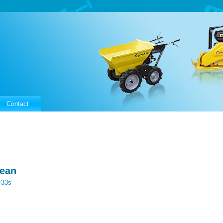
Contact
lean
c33s