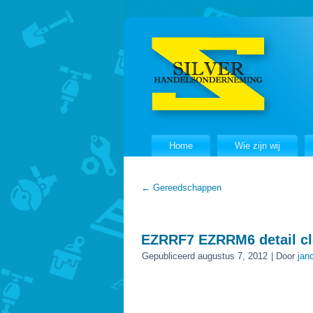
Home
Wie zijn wij
←
Gereedschappen
EZRRF7 EZRRM6 detail c
Gepubliceerd
augustus 7, 2012
|
Door
jan