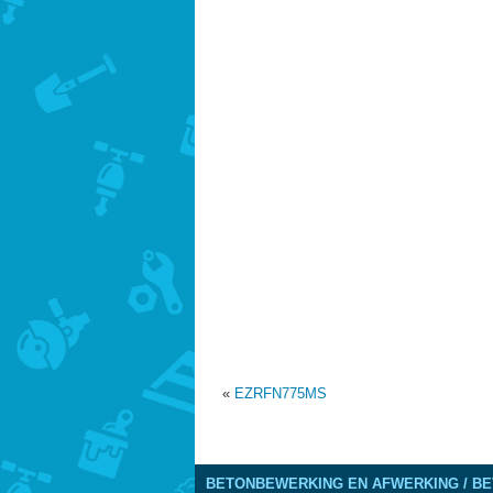
«
EZRFN775MS
BETONBEWERKING EN AFWERKING / BE