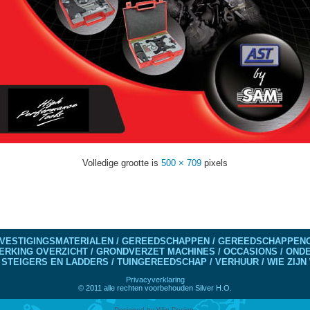
Volledige grootte is
500 × 709
pixels
VESTIGINGSMATERIALEN / GEREEDSCHAPPEN / GEREEDSCHAPPENO
ERKING OVERZICHT / GRONDVERZET MACHINES / OCCASIONS / ON
 STEIGERS EN LADDERS / TUINGEREEDSCHAP / VERHUUR / WIE ZIJN 
Privacyverklaring
© 2011 alle rechten voorbehouden Silver H.O.
Designed by
Wijn Design
.