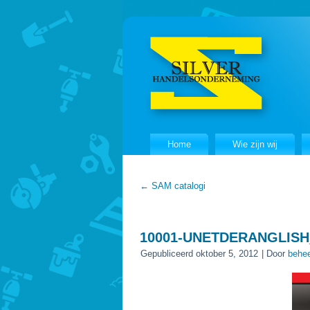
Home
Wie zijn wij
←
SAM catalogi
10001-UNETDERANGLIS
Gepubliceerd
oktober 5, 2012
|
Door
behee