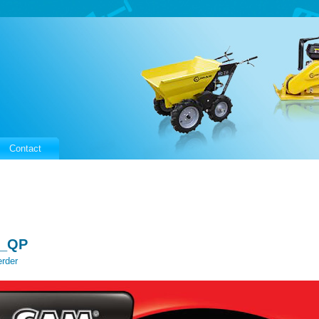
Contact
H_QP
rder