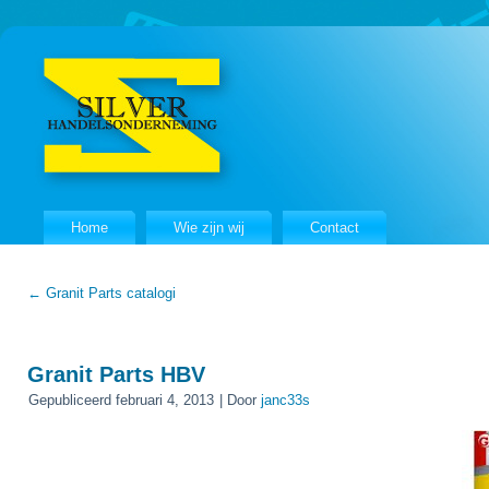
Home
Wie zijn wij
Contact
←
Granit Parts catalogi
Granit Parts HBV
Gepubliceerd
februari 4, 2013
|
Door
janc33s