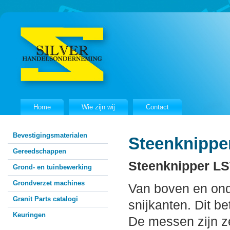
Home
Wie zijn wij
Contact
Bevestigingsmaterialen
Steenknippe
Gereedschappen
Steenknipper LS
Grond- en tuinbewerking
Grondverzet machines
Van boven en ond
Granit Parts catalogi
snijkanten. Dit 
Keuringen
De messen zijn z