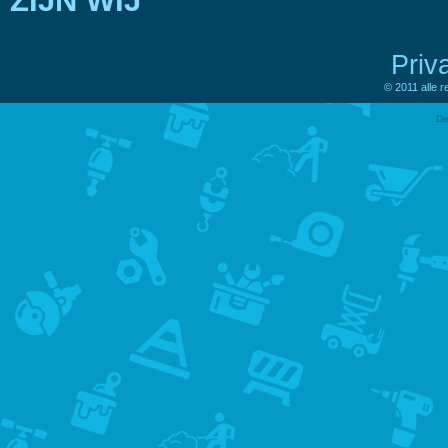
ZIJN WIJ
Priv
© 2011 alle 
De