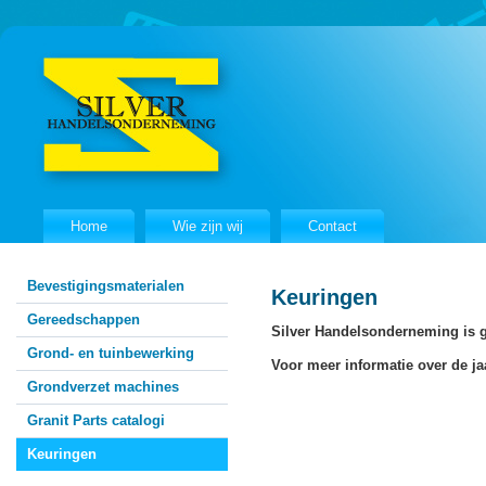
Home
Wie zijn wij
Contact
Bevestigingsmaterialen
Keuringen
Gereedschappen
Silver Handelsonderneming is g
Grond- en tuinbewerking
Voor meer informatie over de ja
Grondverzet machines
Granit Parts catalogi
Keuringen