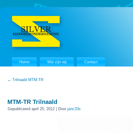
Home
Wie zijn wij
Contact
←
Trilnaald MTM-TR
MTM-TR Trilnaald
Gepubliceerd
april 25, 2012
|
Door
janc33s