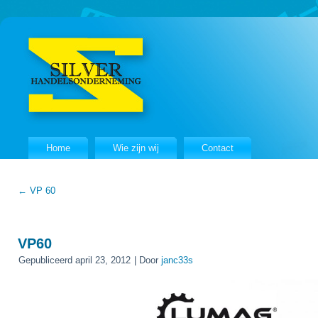
Home
Wie zijn wij
Contact
←
VP 60
VP60
Gepubliceerd
april 23, 2012
|
Door
janc33s