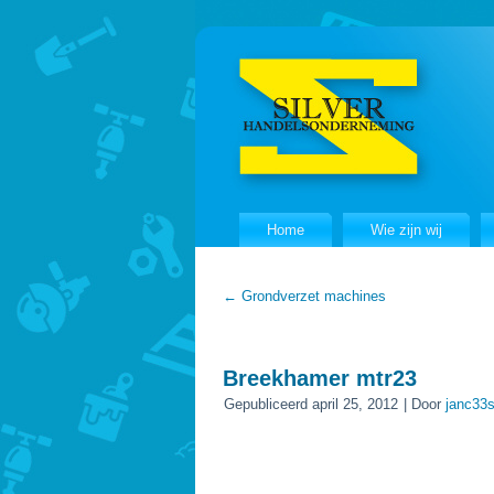
Home
Wie zijn wij
←
Grondverzet machines
Breekhamer mtr23
Gepubliceerd
april 25, 2012
|
Door
janc33