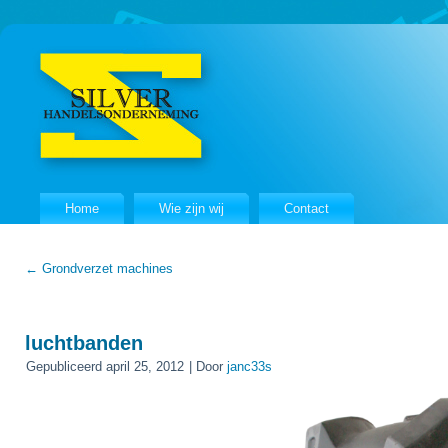
Home
Wie zijn wij
Contact
←
Grondverzet machines
luchtbanden
Gepubliceerd
april 25, 2012
|
Door
janc33s