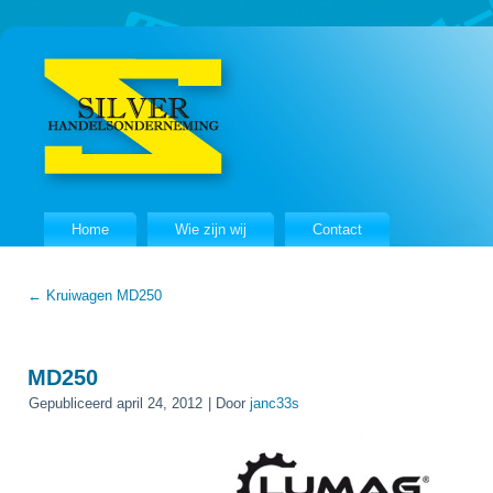
Home
Wie zijn wij
Contact
←
Kruiwagen MD250
MD250
Gepubliceerd
april 24, 2012
|
Door
janc33s