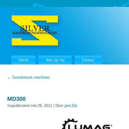
Home
Wie zijn wij
Contact
←
Grondverzet machines
MD300
Gepubliceerd
mei 29, 2012
|
Door
janc33s