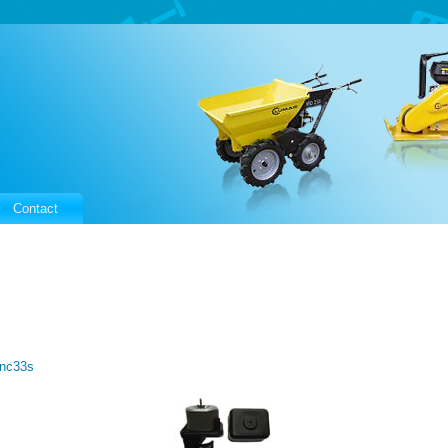
Contact
anc33s