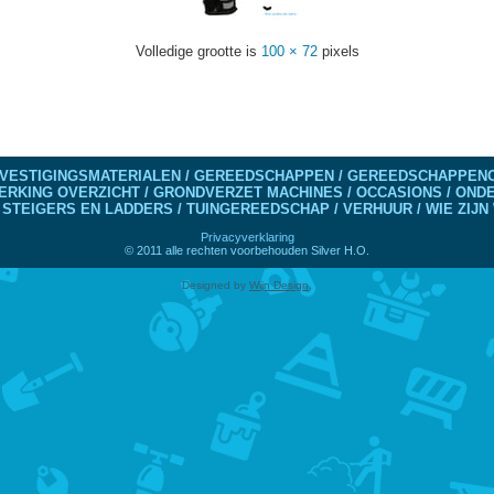
Volledige grootte is
100 × 72
pixels
VESTIGINGSMATERIALEN / GEREEDSCHAPPEN / GEREEDSCHAPPENO
ERKING OVERZICHT / GRONDVERZET MACHINES / OCCASIONS / ON
 STEIGERS EN LADDERS / TUINGEREEDSCHAP / VERHUUR / WIE ZIJN 
Privacyverklaring
© 2011 alle rechten voorbehouden Silver H.O.
Designed by
Wijn Design
.