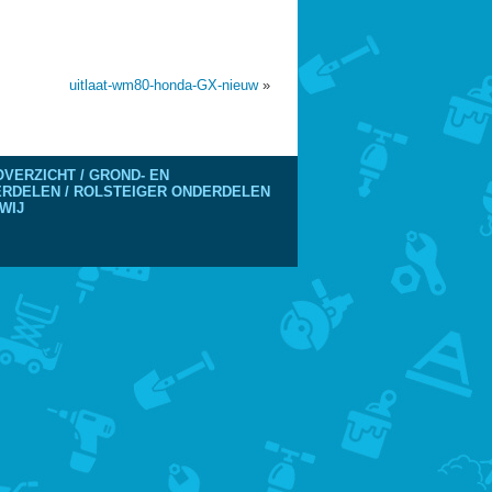
uitlaat-wm80-honda-GX-nieuw
»
VERZICHT / GROND- EN
DERDELEN / ROLSTEIGER ONDERDELEN
WIJ