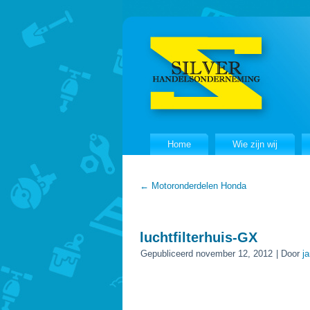
Home
Wie zijn wij
←
Motoronderdelen Honda
luchtfilterhuis-GX
Gepubliceerd
november 12, 2012
|
Door
j