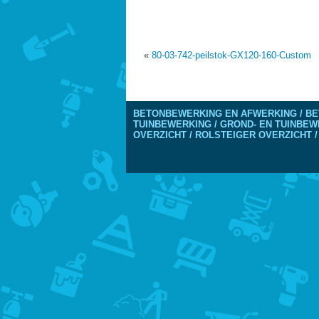
«
80-03-742-peilstok-GX120-160-Custom
BETONBEWERKING EN AFWERKING / BE
TUINBEWERKING / GROND- EN TUINBEW
OVERZICHT / ROLSTEIGER OVERZICHT /