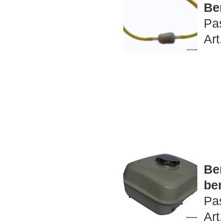
Be
Pa
Art
Ben
ben
Pa
Art