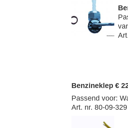
Be
Pa
van
Art
Benzineklep € 2
Passend voor: W
Art. nr. 80-09-329