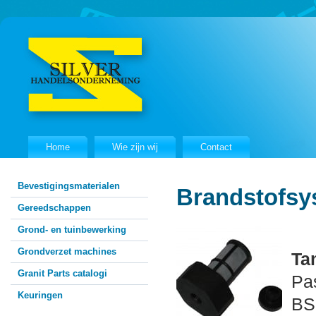
Home
Wie zijn wij
Contact
Bevestigingsmaterialen
Brandstofsy
Gereedschappen
Grond- en tuinbewerking
Grondverzet machines
Tan
Granit Parts catalogi
Pa
Keuringen
BS