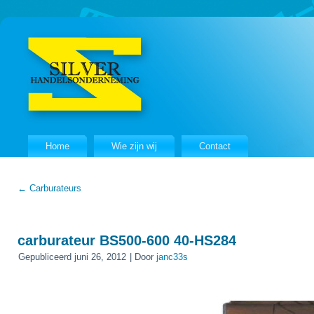
Home
Wie zijn wij
Contact
←
Carburateurs
carburateur BS500-600 40-HS284
Gepubliceerd
juni 26, 2012
|
Door
janc33s