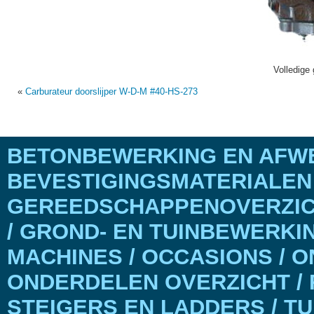
Volledige 
«
Carburateur doorslijper W-D-M #40-HS-273
BETONBEWERKING EN AFWE
BEVESTIGINGSMATERIALEN
GEREEDSCHAPPENOVERZICH
/ GROND- EN TUINBEWERKI
MACHINES / OCCASIONS / 
ONDERDELEN OVERZICHT / 
STEIGERS EN LADDERS / T