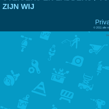
ZIJN WIJ
Priv
© 2011 alle 
De