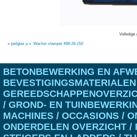
Volledige 
«
peilglas p.v. Wacker stamper #98-26-150
BETONBEWERKING EN AFWE
BEVESTIGINGSMATERIALEN
GEREEDSCHAPPENOVERZICH
/ GROND- EN TUINBEWERKI
MACHINES / OCCASIONS / 
ONDERDELEN OVERZICHT / 