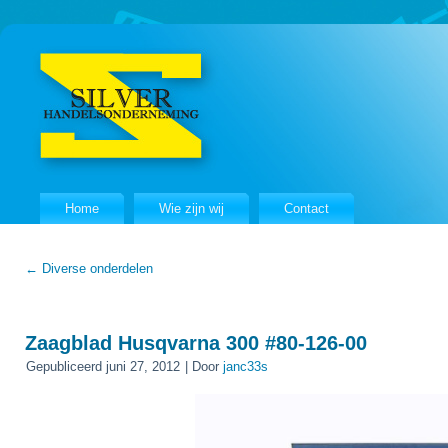
Home
Wie zijn wij
Contact
←
Diverse onderdelen
Zaagblad Husqvarna 300 #80-126-00
Gepubliceerd
juni 27, 2012
|
Door
janc33s