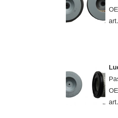
OE
art
Lu
Pa
OE
art