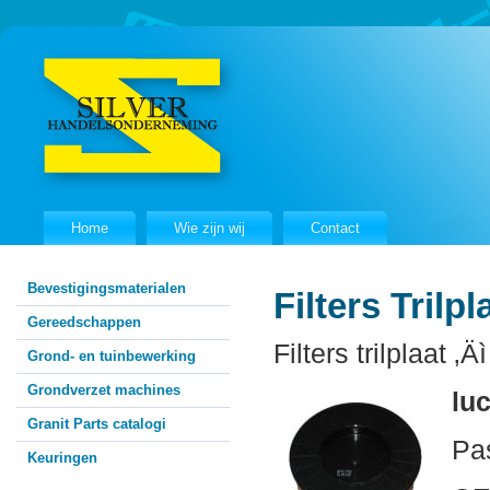
Home
Wie zijn wij
Contact
Bevestigingsmaterialen
Filters Trilp
Gereedschappen
Filters trilplaat ‚
Grond- en tuinbewerking
Grondverzet machines
luc
Granit Parts catalogi
Pa
Keuringen