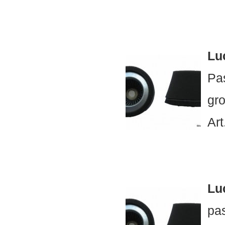
Luc
Pa
gr
Art
Luc
pa