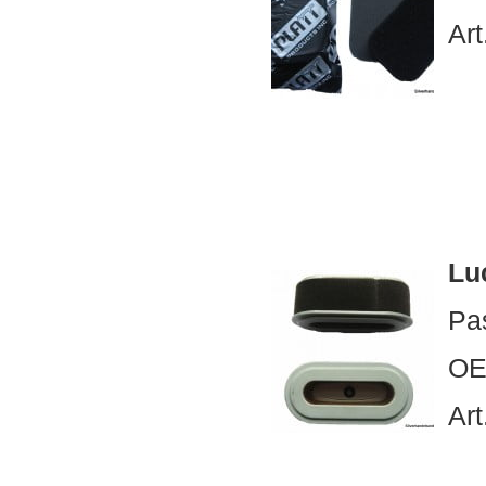
Art
Luc
Pa
OE
Art