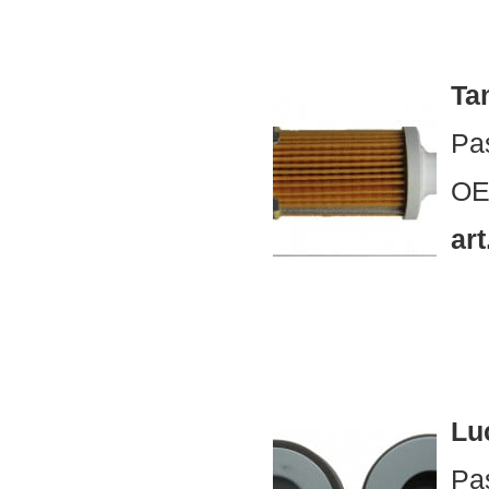
Ta
Pa
OE
art
Lu
Pa