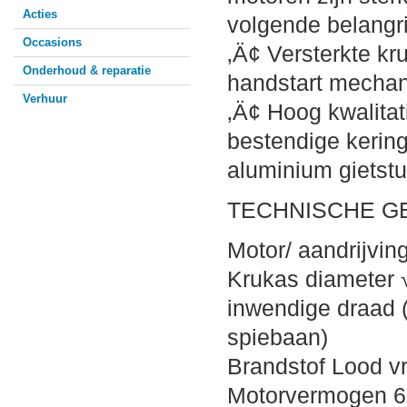
Acties
volgende belangr
Occasions
‚Ä¢ Versterkte kru
Onderhoud & reparatie
handstart mechan
Verhuur
‚Ä¢ Hoog kwalitati
bestendige kering
aluminium gietst
TECHNISCHE G
Motor/ aandrijvi
Krukas diameter 
inwendige draad 
spiebaan)
Brandstof Lood vr
Motorvermogen 6