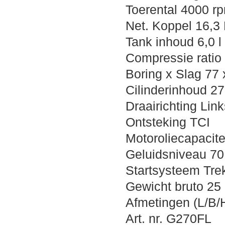
Toerental 4000 r
Net. Koppel 16,3
Tank inhoud 6,0 l
Compressie ratio 
Boring x Slag 77
Cilinderinhoud 2
Draairichting Lin
Ontsteking TCI
Motoroliecapaciteit
Geluidsniveau 7
Startsysteem Trek
Gewicht bruto 25
Afmetingen (L/B/
Art. nr. G270FL