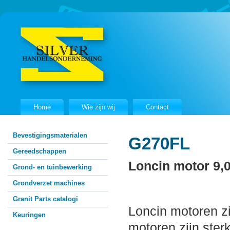
Home
Wie zijn wij
Contact
Bevestigingsmaterialen
G270FL
Gereedschappen
Loncin motor 9,
Grond- en tuinbewerking
Grondverzet machines
Granit Parts catalogi
Loncin motoren zi
Keuringen
motoren zijn ster