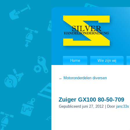
Home
Wie zijn wij
←
Motoronderdelen diversen
Zuiger GX100 80-50-709
Gepubliceerd
juni 27, 2012
|
Door
janc33s