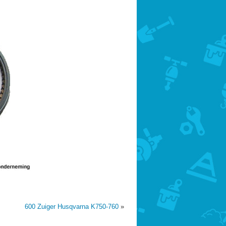
600 Zuiger Husqvarna K750-760
»