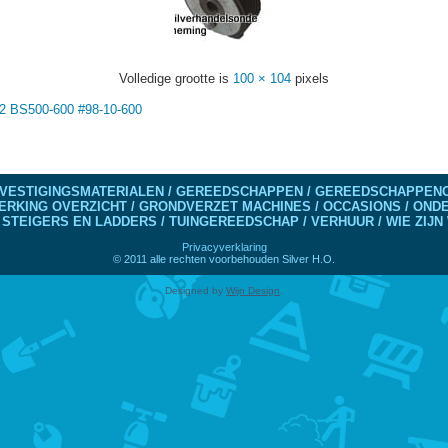
Volledige grootte is
100 × 104
pixels
-2 BS500-600 #98-10-600
VESTIGINGSMATERIALEN / GEREEDSCHAPPEN / GEREEDSCHAPPENO
ERKING OVERZICHT / GRONDVERZET MACHINES / OCCASIONS / ON
 STEIGERS EN LADDERS / TUINGEREEDSCHAP / VERHUUR / WIE ZIJN 
Privacyverklaring
© 2011 alle rechten voorbehouden Silver H.O.
Designed by
Wijn Design
.