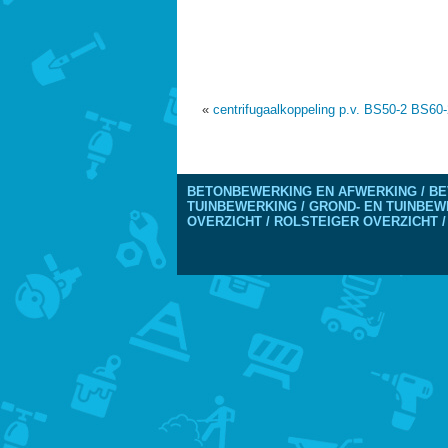
«
centrifugaalkoppeling p.v. BS50-2 BS60
BETONBEWERKING EN AFWERKING / BE
TUINBEWERKING / GROND- EN TUINBEW
OVERZICHT / ROLSTEIGER OVERZICHT /