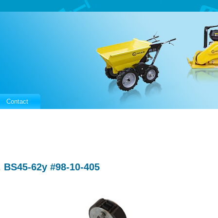
Contact
. BS45-62y #98-10-405