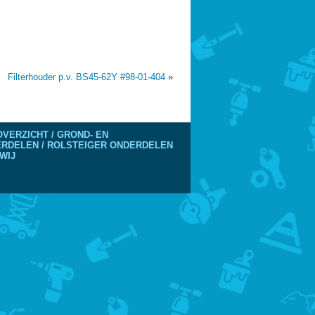
Filterhouder p.v. BS45-62Y #98-01-404
»
VERZICHT / GROND- EN
DERDELEN / ROLSTEIGER ONDERDELEN
WIJ