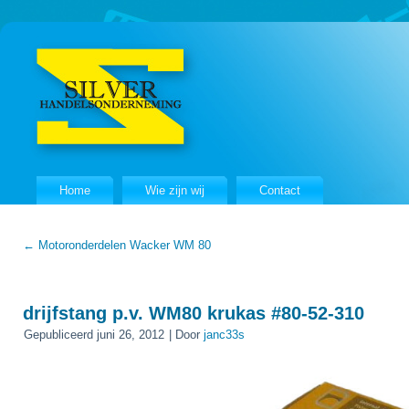
Home
Wie zijn wij
Contact
←
Motoronderdelen Wacker WM 80
drijfstang p.v. WM80 krukas #80-52-310
Gepubliceerd
juni 26, 2012
|
Door
janc33s