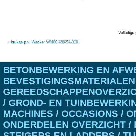
Volledige 
«
krukas p.v. Wacker WM80 #80-54-010
BETONBEWERKING EN AFWE
BEVESTIGINGSMATERIALEN
GEREEDSCHAPPENOVERZICH
/ GROND- EN TUINBEWERKI
MACHINES / OCCASIONS / 
ONDERDELEN OVERZICHT / 
STEIGERS EN LADDERS / T