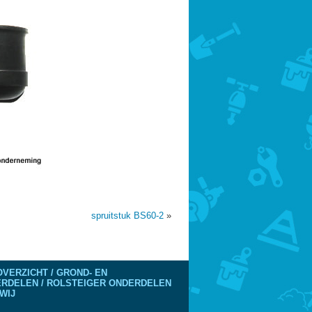
spruitstuk BS60-2
»
VERZICHT / GROND- EN
DERDELEN / ROLSTEIGER ONDERDELEN
WIJ