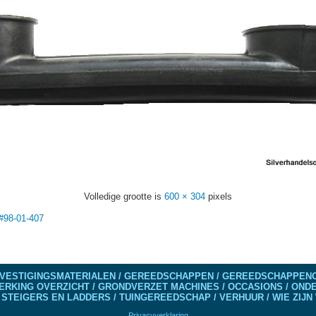
Volledige grootte is
600 × 304
pixels
 #98-01-407
VESTIGINGSMATERIALEN / GEREEDSCHAPPEN / GEREEDSCHAPPENO
ERKING OVERZICHT / GRONDVERZET MACHINES / OCCASIONS / ON
 STEIGERS EN LADDERS / TUINGEREEDSCHAP / VERHUUR / WIE ZIJN 
Privacyverklaring