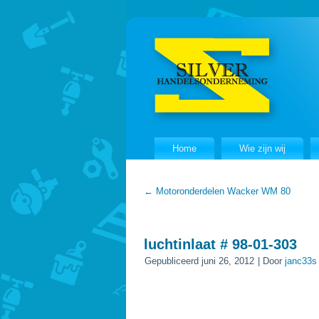
Home
Wie zijn wij
←
Motoronderdelen Wacker WM 80
luchtinlaat # 98-01-303
Gepubliceerd
juni 26, 2012
|
Door
janc33s