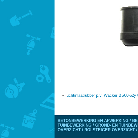
«
luchtinlaatrubber p.v. Wacker BS60-62y
BETONBEWERKING EN AFWERKING / BE
TUINBEWERKING / GROND- EN TUINBEW
OVERZICHT / ROLSTEIGER OVERZICHT /