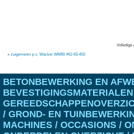
Volledige 
«
zuigerveren p.v. Wacker WM80 #62-65-450
BETONBEWERKING EN AFWE
BEVESTIGINGSMATERIALEN
GEREEDSCHAPPENOVERZICH
/ GROND- EN TUINBEWERKI
MACHINES / OCCASIONS / 