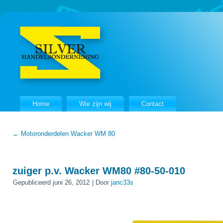
Home
Wie zijn wij
Contact
←
Motoronderdelen Wacker WM 80
zuiger p.v. Wacker WM80 #80-50-010
Gepubliceerd
juni 26, 2012
|
Door
janc33s