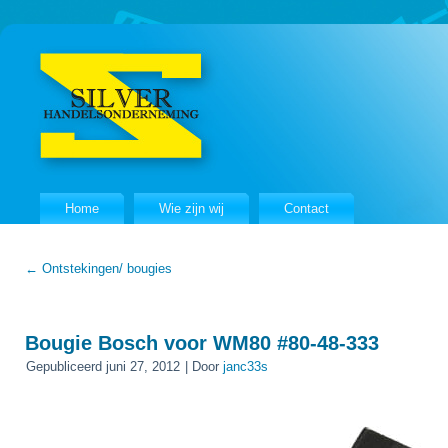
Home
Wie zijn wij
Contact
←
Ontstekingen/ bougies
Bougie Bosch voor WM80 #80-48-333
Gepubliceerd
juni 27, 2012
|
Door
janc33s