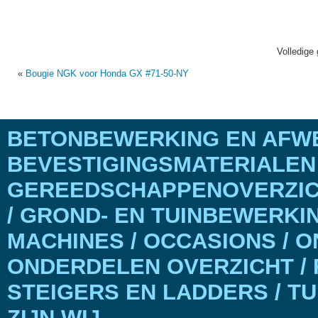
Volledige 
«
Bougie NGK voor Honda GX #71-50-NY
BETONBEWERKING EN AFWE
BEVESTIGINGSMATERIALEN
GEREEDSCHAPPENOVERZICH
/ GROND- EN TUINBEWERKI
MACHINES / OCCASIONS / 
ONDERDELEN OVERZICHT / 
STEIGERS EN LADDERS / T
ZIJN WIJ