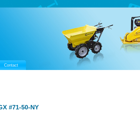
Contact
GX #71-50-NY