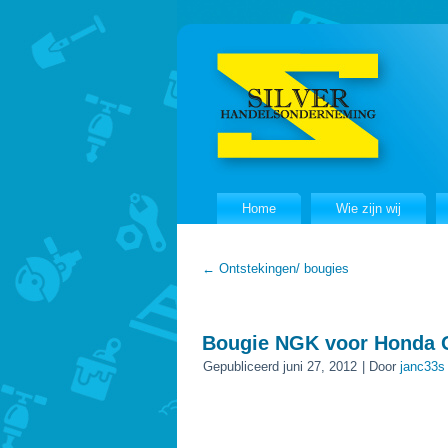
Home
Wie zijn wij
←
Ontstekingen/ bougies
Bougie NGK voor Honda 
Gepubliceerd
juni 27, 2012
|
Door
janc33s