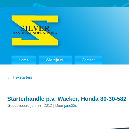
Home
Wie zijn wij
Contact
←
Trekstarters
Starterhandle p.v. Wacker, Honda 80-30-582
Gepubliceerd
juni 27, 2012
|
Door
janc33s