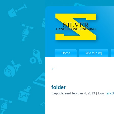
Home
Wie zijn wij
←
folder
Gepubliceerd
februari 4, 2013
|
Door
janc