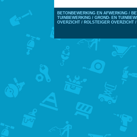
BETONBEWERKING EN AFWERKING / BE
TUINBEWERKING / GROND- EN TUINBEW
OVERZICHT / ROLSTEIGER OVERZICHT /