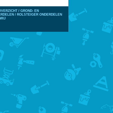
VERZICHT / GROND- EN
DERDELEN / ROLSTEIGER ONDERDELEN
WIJ