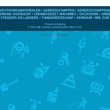
VESTIGINGSMATERIALEN / GEREEDSCHAPPEN / GEREEDSCHAPPENO
ERKING OVERZICHT / GRONDVERZET MACHINES / OCCASIONS / ON
 STEIGERS EN LADDERS / TUINGEREEDSCHAP / VERHUUR / WIE ZIJN 
Privacyverklaring
© 2011 alle rechten voorbehouden Silver H.O.
Designed by
Wijn Design
.