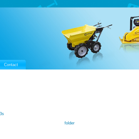
Contact
33s
folder