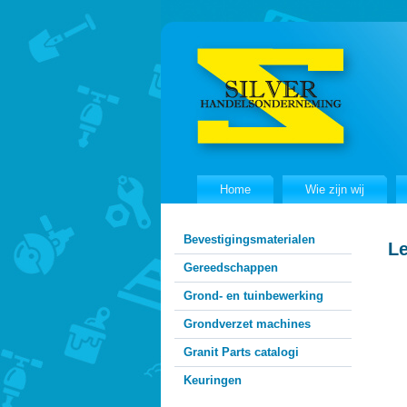
Home
Wie zijn wij
Bevestigingsmaterialen
L
Gereedschappen
Grond- en tuinbewerking
Grondverzet machines
Granit Parts catalogi
Keuringen