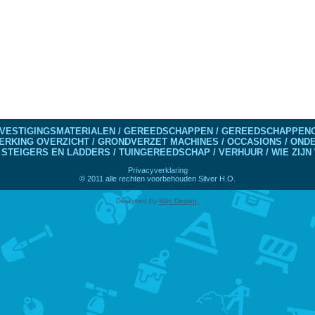
VESTIGINGSMATERIALEN / GEREEDSCHAPPEN / GEREEDSCHAPPENO
ERKING OVERZICHT / GRONDVERZET MACHINES / OCCASIONS / ON
 STEIGERS EN LADDERS / TUINGEREEDSCHAP / VERHUUR / WIE ZIJN 
Privacyverklaring
© 2011 alle rechten voorbehouden Silver H.O.
Designed by
Wijn Design
.