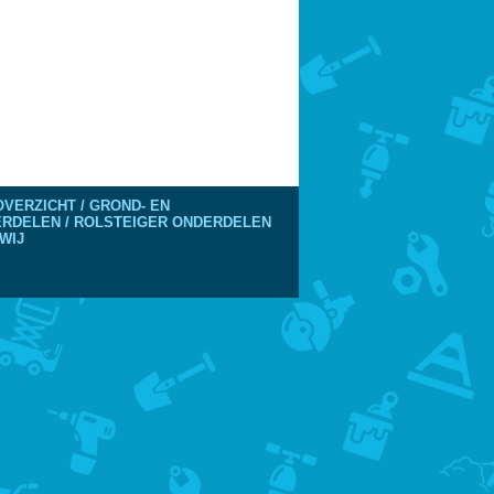
VERZICHT / GROND- EN
DERDELEN / ROLSTEIGER ONDERDELEN
WIJ