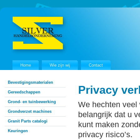
Home
Wie zijn wij
Contact
Bevestigingsmaterialen
Privacy ver
Gereedschappen
Grond- en tuinbewerking
We hechten veel 
Grondverzet machines
belangrijk dat u 
Granit Parts catalogi
kunt maken zonder
Keuringen
privacy risico’s.