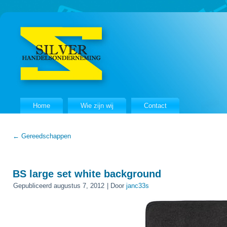
Home
Wie zijn wij
Contact
←
Gereedschappen
BS large set white background
Gepubliceerd
augustus 7, 2012
|
Door
janc33s