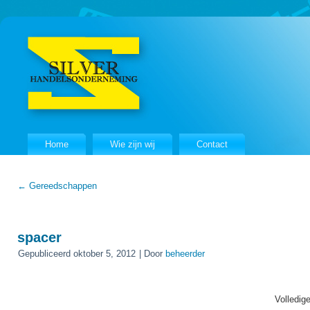
Home
Wie zijn wij
Contact
←
Gereedschappen
spacer
Gepubliceerd
oktober 5, 2012
|
Door
beheerder
Volledig