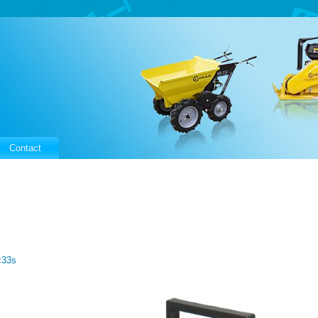
Contact
c33s