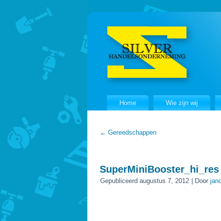
Home
Wie zijn wij
←
Gereedschappen
SuperMiniBooster_hi_res
Gepubliceerd
augustus 7, 2012
|
Door
jan