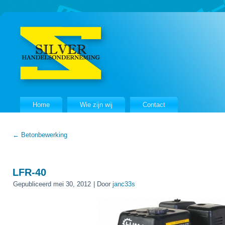
Home
Wie zijn wij
Contact
←
Betonbewerking
LFR-40
Gepubliceerd
mei 30, 2012
|
Door
janc33s