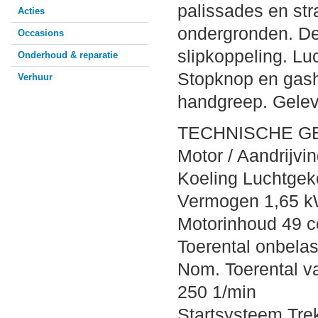
palissades en str
Acties
ondergronden. De
Occasions
slipkoppeling. Lu
Onderhoud & reparatie
Stopknop en gash
Verhuur
handgreep. Gelev
TECHNISCHE G
Motor / Aandrijvin
Koeling Luchtgek
Vermogen 1,65 k
Motorinhoud 49 
Toerental onbelas
Nom. Toerental va
250 1/min
Startsysteem Trek