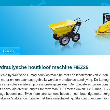
Contact
ydraulysche houtkloof machine HEZ25
ticale hydraulische Lumag houtkloofmachine met een kloofkracht van 25 ton.
t motor en kan daarnaast gebruikt worden met aftakas aandrijving. De Lumag
r semiprofessionele en professionele gebruikers. De robuuste en zware constru
t eenvoudig diverse lengtes tot maximaal 1.10 meter kloven. De Lumag HEZ25
lage bodemplaat. Twee instelbare werksnelheden en een krachtige motor zorg
akelaar/stekker combinatie met fase omschakeling. Standaard voorzien van t