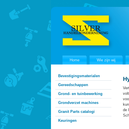
Home
Wie zijn wij
Bevestigingsmaterialen
H
Gereedschappen
Ver
vol
Grond- en tuinbewerking
voo
Grondverzet machines
kun
de 
Granit Parts catalogi
Sch
Keuringen