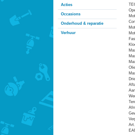
TE
Acties
Ope
Occasions
Mot
Con
Onderhoud & reparatie
Mot
Verhuur
Mot
Fas
Klo
Max
Max
Max
Olie
Max
Dri
Aft
Aan
Wer
Ter
Afm
Gew
Ver
Art
EAN