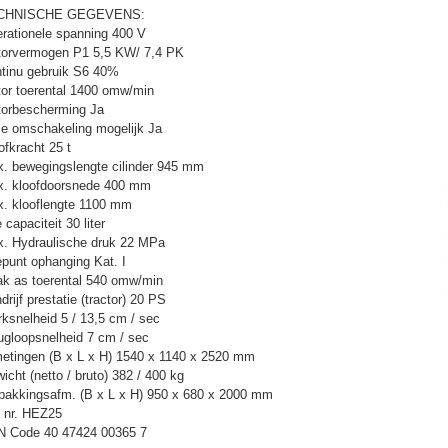
CHNISCHE GEGEVENS:
rationele spanning 400 V
orvermogen P1 5,5 KW/ 7,4 PK
tinu gebruik S6 40%
or toerental 1400 omw/min
orbescherming Ja
e omschakeling mogelijk Ja
ofkracht 25 t
. bewegingslengte cilinder 945 mm
. kloofdoorsnede 400 mm
. klooflengte 1100 mm
 capaciteit 30 liter
. Hydraulische druk 22 MPa
epunt ophanging Kat. I
ak as toerental 540 omw/min
drijf prestatie (tractor) 20 PS
ksnelheid 5 / 13,5 cm / sec
ugloopsnelheid 7 cm / sec
etingen (B x L x H) 1540 x 1140 x 2520 mm
icht (netto / bruto) 382 / 400 kg
pakkingsafm. (B x L x H) 950 x 680 x 2000 mm
. nr. HEZ25
 Code 40 47424 00365 7