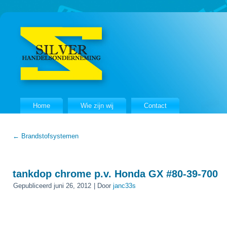
Home
Wie zijn wij
Contact
←
Brandstofsystemen
tankdop chrome p.v. Honda GX #80-39-700
Gepubliceerd
juni 26, 2012
|
Door
janc33s