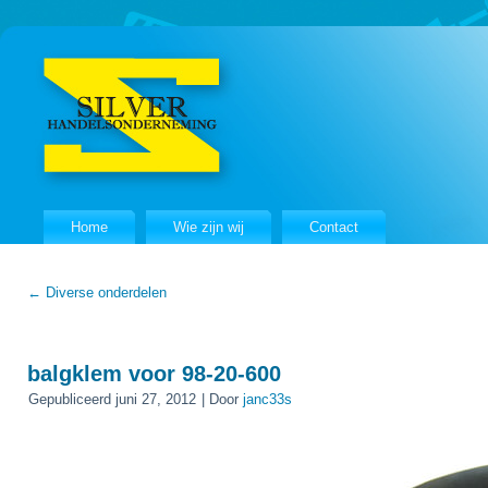
Home
Wie zijn wij
Contact
←
Diverse onderdelen
balgklem voor 98-20-600
Gepubliceerd
juni 27, 2012
|
Door
janc33s