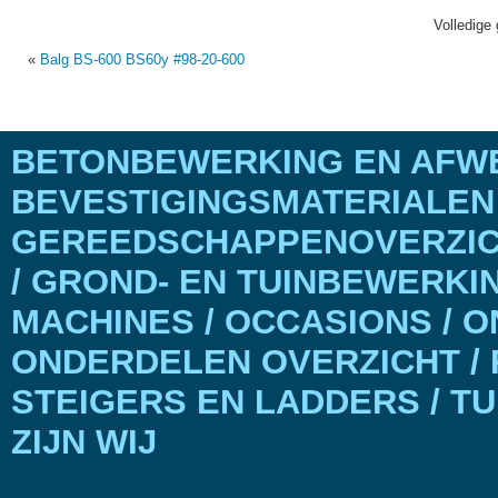
Volledige 
«
Balg BS-600 BS60y #98-20-600
BETONBEWERKING EN AFWE
BEVESTIGINGSMATERIALEN
GEREEDSCHAPPENOVERZICH
/ GROND- EN TUINBEWERKI
MACHINES / OCCASIONS / 
ONDERDELEN OVERZICHT / 
STEIGERS EN LADDERS / T
ZIJN WIJ