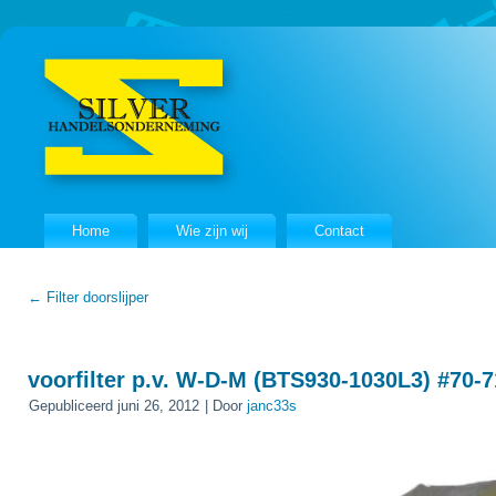
Home
Wie zijn wij
Contact
←
Filter doorslijper
voorfilter p.v. W-D-M (BTS930-1030L3) #70-7
Gepubliceerd
juni 26, 2012
|
Door
janc33s