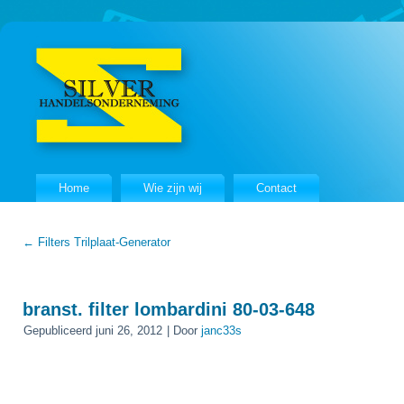
Home
Wie zijn wij
Contact
←
Filters Trilplaat-Generator
branst. filter lombardini 80-03-648
Gepubliceerd
juni 26, 2012
|
Door
janc33s