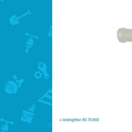
«
leidingfilter 80-78-800