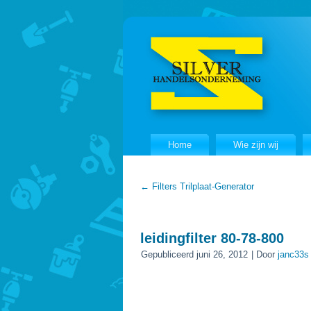
Home
Wie zijn wij
←
Filters Trilplaat-Generator
leidingfilter 80-78-800
Gepubliceerd
juni 26, 2012
|
Door
janc33s