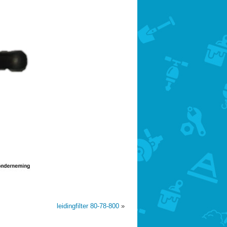
leidingfilter 80-78-800
»