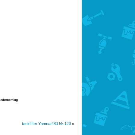
tankfilter Yanmar#80-55-120
»