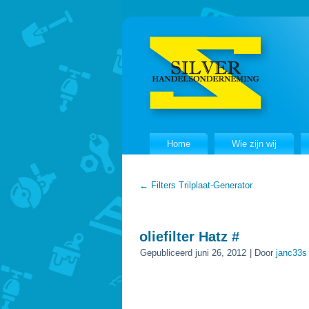
Home
Wie zijn wij
←
Filters Trilplaat-Generator
oliefilter Hatz #
Gepubliceerd
juni 26, 2012
|
Door
janc33s