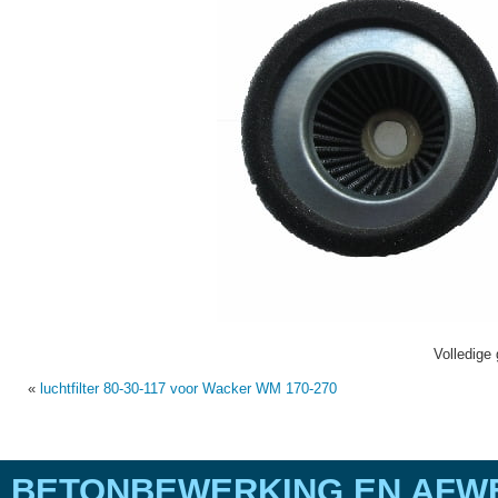
Volledige 
«
luchtfilter 80-30-117 voor Wacker WM 170-270
BETONBEWERKING EN AFWE