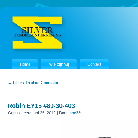
Home
Wie zijn wij
Contact
←
Filters Trilplaat-Generator
Robin EY15 #80-30-403
Gepubliceerd
juni 26, 2012
|
Door
janc33s