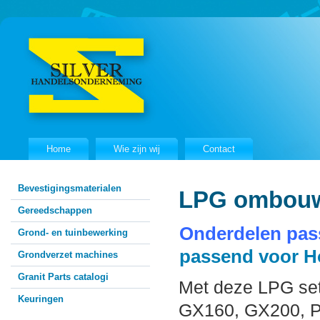
Home
Wie zijn wij
Contact
Bevestigingsmaterialen
LPG ombouw
Gereedschappen
Onderdelen pas
Grond- en tuinbewerking
passend voor 
Grondverzet machines
Granit Parts catalogi
Met deze LPG set
Keuringen
GX160, GX200, 