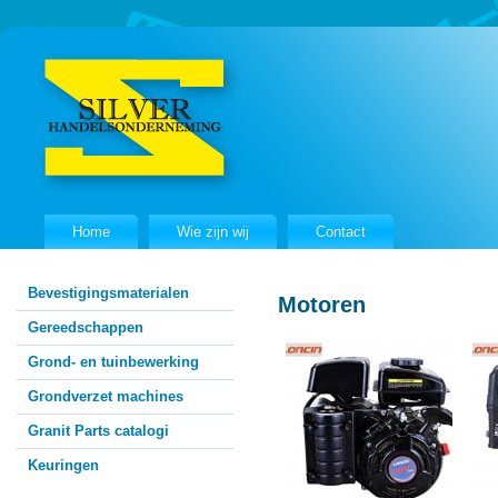
Home
Wie zijn wij
Contact
Bevestigingsmaterialen
Motoren
Gereedschappen
Grond- en tuinbewerking
Grondverzet machines
Granit Parts catalogi
Keuringen