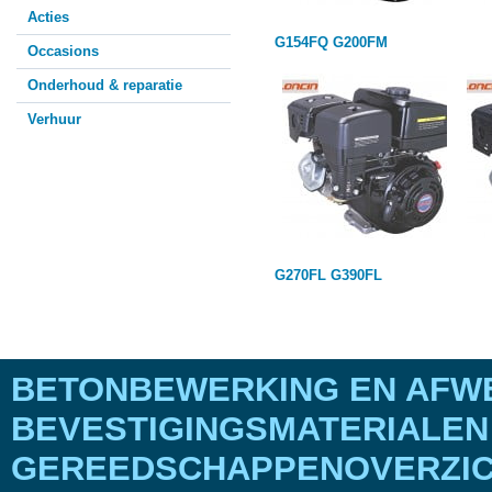
Acties
G154FQ
G200FM
Occasions
Onderhoud & reparatie
Verhuur
G270FL
G390FL
BETONBEWERKING EN AFWE
BEVESTIGINGSMATERIALEN
GEREEDSCHAPPENOVERZICH