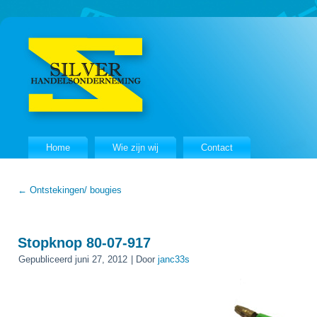
Home
Wie zijn wij
Contact
←
Ontstekingen/ bougies
Stopknop 80-07-917
Gepubliceerd
juni 27, 2012
|
Door
janc33s